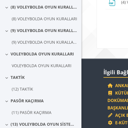
(4)
(8) VOLEYBOLDA OYUN KURALLARI
Daralt
Blokla
(8) VOLEYBOLDA OYUN KURALLARI
(9) VOLEYBOLDA OYUN KURALLARI (GENEL VE DETAYLI)(2)
Daralt
(9) VOLEYBOLDA OYUN KURALLARI (GENEL VE DETAYLI)(2)
VOLEYBOLDA OYUN KURALLARI
Daralt
VOLEYBOLDA OYUN KURALLARI
Blokla
İlgili Bağlantıla
İlgili Bağ
TAKTİK
Daralt
ANKAR
(12) TAKTİK
KÜTÜP
DOKÜMAN
PASÖR KAÇIRMA
Daralt
BAŞKANLI
(11) PASÖR KAÇIRMA
AÇIK 
E-KÜT
(13) VOLEYBOLDA OYUN SİSTEMLERİ
Daralt