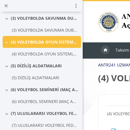
Ana içeriğe git
(2) VOLEYBOLDA HÜCUM DUBLAJLARI
(3) VOLEYBOLDA SAVUNMA DUBLAJLARI
Daralt
(3) VOLEYBOLDA SAVUNMA DUBLAJLARI
(4) VOLEYBOLDA OYUN SİSTEMLERİ
Daralt
Takvim
(4) VOLEYBOLDA OYUN SİSTEMLERİ
ANTR241 UZMAN
(5) DİZİLİŞ ALDATMALARI
Daralt
(4) VO
(5) DİZİLİŞ ALDATMALARI
(6) VOLEYBOL SEMİNERİ (MAÇ ANALİZİ)
Daralt
Blokla
(6) VOLEYBOL SEMİNERİ (MAÇ ANALİZİ)
Bölü
(7) ULUSLARARSI VOLEYBOL FEDERASYONU (FIVB) YAPISI
(4) VOLEYB
Daralt
(7) ULUSLARARSI VOLEYBOL FEDERASYONU (FIVB) YAPISI