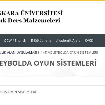
OCW / English
E-Kütüphane
Akademik Arşiv
KVKK
LIK ALAN UYGULAMASI I
(4) VOLEYBOLDA OYUN SİSTEMLERİ
LEYBOLDA OYUN SİSTEMLERİ
r
m anahatları
OLDA OYUN SİSTEMLERİ