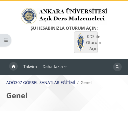
Ana içeriğe git
ŞU HESABINIZLA OTURUM AÇIN:
KDS ile
Kurs dizinini aç
Oturum
Açın
Takvim
Daha fazla
Dersleri
ara
AOÖ307 GÖRSEL SANATLAR EĞİTİMİ
Genel
Genel
Bloklar
Bölüm anahatları