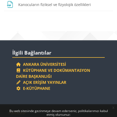
Dosya
Kanocuların fiziksel ve fizyolojik özellikleri
Bloklar
Bloklar
İlgili Bağlantılar 'yı atla
İlgili Bağlantılar
ANKARA ÜNIVERSITESI
KÜTÜPHANE VE DOKÜMANTASYON
DAIRE BAŞKANLIĞI
AÇIK ERIŞIM YAYINLAR
E-KÜTÜPHANE
x
Bloklar
Bloklar
Bu web sitesinde gezinmeye devam ederseniz, politikalarımızı kabul
Politikalar
etmiş olursunuz: