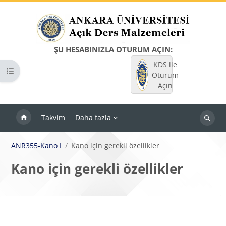
Ana içeriğe git
ŞU HESABINIZLA OTURUM AÇIN:
KDS ile
Kurs dizinini aç
Oturum
Açın
Takvim
Daha fazla
Dersleri
ara
ANR355-Kano I
Kano için gerekli özellikler
Kano için gerekli özellikler
Bloklar
Bölüm anahatları