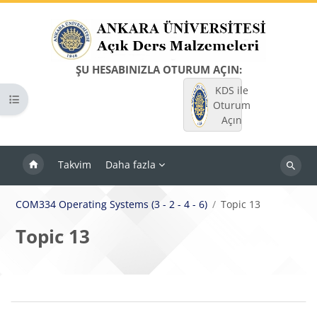
Ana içeriğe git
ŞU HESABINIZLA OTURUM AÇIN:
KDS ile
Kurs dizinini aç
Oturum
Açın
Takvim
Daha fazla
Dersleri
ara
COM334 Operating Systems (3 - 2 - 4 - 6)
Topic 13
Topic 13
Bloklar
Bölüm anahatları