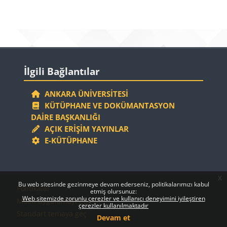
Bloklar
Bloklar
İlgili Bağlantılar 'yı atla
İlgili Bağlantılar
ANKARA ÜNIVERSITESI
KÜTÜPHANE VE DOKÜMANTASYON
DAIRE BAŞKANLIĞI
AÇIK ERIŞIM YAYINLAR
E-KÜTÜPHANE
x
Bloklar
Bloklar
Bu web sitesinde gezinmeye devam ederseniz, politikalarımızı kabul
Politikalar
etmiş olursunuz:
Web sitemizde zorunlu çerezler ve kullanıcı deneyimini iyileştiren
Mobil uygulamayı edinin
çerezler kullanılmaktadır
Standart temaya geç
Devam et