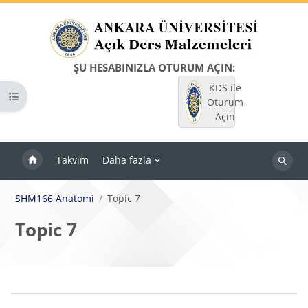
Ana içeriğe git
ŞU HESABINIZLA OTURUM AÇIN:
KDS ile
Kurs dizinini aç
Oturum
Açın
Takvim
Daha fazla
Dersleri
ara
SHM166 Anatomi
Topic 7
Topic 7
Bloklar
Bölüm anahatları