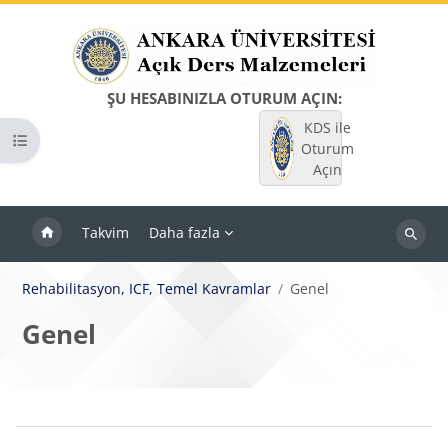
Ana içeriğe git
ŞU HESABINIZLA OTURUM AÇIN:
KDS ile
Kurs dizinini aç
Oturum
Açın
Takvim
Daha fazla
Dersleri
ara
Rehabilitasyon, ICF, Temel Kavramlar
Genel
Genel
Bloklar
Bölüm anahatları