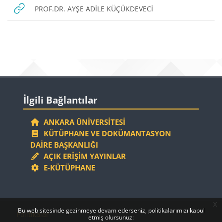
URL
PROF.DR. AYŞE ADİLE KÜÇÜKDEVECİ
Bloklar
Bloklar
İlgili Bağlantılar 'yı atla
İlgili Bağlantılar
ANKARA ÜNIVERSITESI
KÜTÜPHANE VE DOKÜMANTASYON
DAIRE BAŞKANLIĞI
AÇIK ERIŞIM YAYINLAR
E-KÜTÜPHANE
x
Bloklar
Bloklar
Bu web sitesinde gezinmeye devam ederseniz, politikalarımızı kabul
Politikalar
etmiş olursunuz: