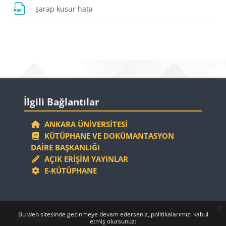
Dosya
şarap kusur hata
Bloklar
Bloklar
İlgili Bağlantılar 'yı atla
İlgili Bağlantılar
ANKARA ÜNIVERSITESI
KÜTÜPHANE VE DOKÜMANTASYON
DAIRE BAŞKANLIĞI
AÇIK ERIŞIM YAYINLAR
E-KÜTÜPHANE
x
Bloklar
Bloklar
Bu web sitesinde gezinmeye devam ederseniz, politikalarımızı kabul
Politikalar
etmiş olursunuz: