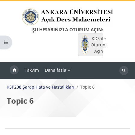
Ana içeriğe git
ŞU HESABINIZLA OTURUM AÇIN:
KDS ile
Kurs dizinini aç
Oturum
Açın
Takvim
Daha fazla
Dersleri
ara
KSP208 Şarap Hata ve Hastalıkları
Topic 6
Topic 6
Bloklar
Bölüm anahatları