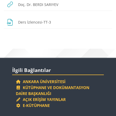
URL
Doç. Dr. BERDI SARIYEV
Dosya
Ders İzlencesi-TT-3
Bloklar
Bloklar
İlgili Bağlantılar 'yı atla
İlgili Bağlantılar
ANKARA ÜNIVERSITESI
KÜTÜPHANE VE DOKÜMANTASYON
DAIRE BAŞKANLIĞI
AÇIK ERIŞIM YAYINLAR
E-KÜTÜPHANE