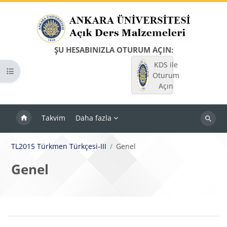
Ana içeriğe git
ŞU HESABINIZLA OTURUM AÇIN:
KDS ile
Kurs dizinini aç
Oturum
Açın
Takvim
Daha fazla
Dersleri
ara
TL2015 Türkmen Türkçesi-III
Genel
Genel
Bloklar
Bölüm anahatları