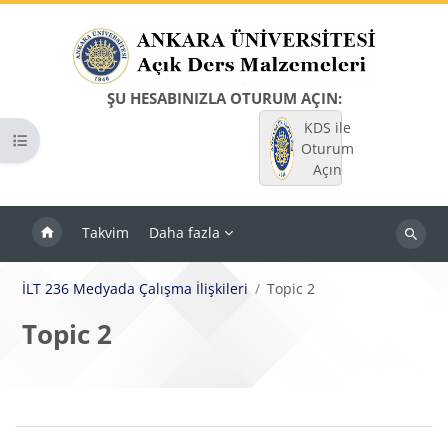
Ana içeriğe git
ŞU HESABINIZLA OTURUM AÇIN:
KDS ile
Kurs dizinini aç
Oturum
Açın
Takvim
Daha fazla
Dersleri
ara
İLT 236 Medyada Çalışma İlişkileri
Topic 2
Topic 2
Bloklar
Bölüm anahatları