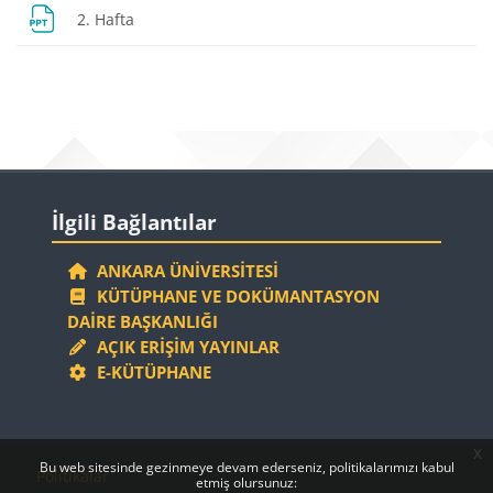
Dosya
2. Hafta
Bloklar
Bloklar
İlgili Bağlantılar 'yı atla
İlgili Bağlantılar
ANKARA ÜNIVERSITESI
KÜTÜPHANE VE DOKÜMANTASYON
DAIRE BAŞKANLIĞI
AÇIK ERIŞIM YAYINLAR
E-KÜTÜPHANE
x
Bloklar
Bloklar
Bu web sitesinde gezinmeye devam ederseniz, politikalarımızı kabul
Politikalar
etmiş olursunuz: