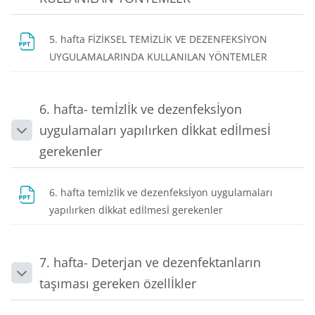
5. hafta FİZİKSEL TEMİZLİK VE DEZENFEKSİYON
Dosya
UYGULAMALARINDA KULLANILAN YÖNTEMLER
6. hafta- temİzlİk ve dezenfeksİyon
uygulamaları yapılırken dİkkat edİlmesİ
Daralt
gerekenler
6. hafta temİzlİk ve dezenfeksİyon uygulamaları
Dosya
yapılırken dİkkat edİlmesİ gerekenler
7. hafta- Deterjan ve dezenfektanların
Daralt
taşıması gereken özellİkler