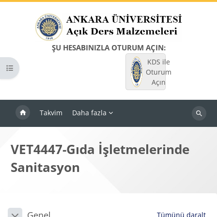
Ana içeriğe git
ŞU HESABINIZLA OTURUM AÇIN:
KDS ile
Kurs dizinini aç
Oturum
Açın
Takvim
Daha fazla
Dersleri
ara
VET4447-Gıda İşletmelerinde
Sanitasyon
Bloklar
Bölüm anahatları
Genel
Tümünü daralt