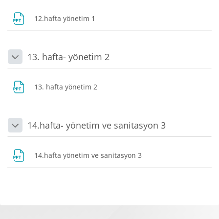
Dosya
12.hafta yönetim 1
13. hafta- yönetim 2
Daralt
Dosya
13. hafta yönetim 2
14.hafta- yönetim ve sanitasyon 3
Daralt
Dosya
14.hafta yönetim ve sanitasyon 3
Bloklar