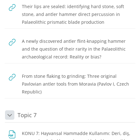
Their lips are sealed: identifying hard stone, soft
stone, and antler hammer direct percussion in
URL
Palaeolithic prismatic blade production
A newly discovered antler flint-knapping hammer
and the question of their rarity in the Palaeolithic
URL
archaeological record: Reality or bias?
From stone flaking to grinding: Three original
Pavlovian antler tools from Moravia (Pavlov I, Czech
URL
Republic)
Topic 7
Daralt
KONU 7: Hayvansal Hammadde Kullanımı: Deri, diş,