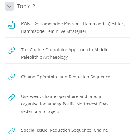
Topic 2
Daralt
KONU 2: Hammadde Kavramı, Hammadde Çeşitleri,
Dosya
Hammadde Temini ve Stratejileri
The Chaine Operatoire Approach in Middle
URL
Paleolithic Archaeology
URL
Chaîne Opératoire and Reduction Sequence
Use-wear, chaîne opératoire and labour
organisation among Pacific Northwest Coast
URL
sedentary foragers
Special Issue: Reduction Sequence, Chaîne