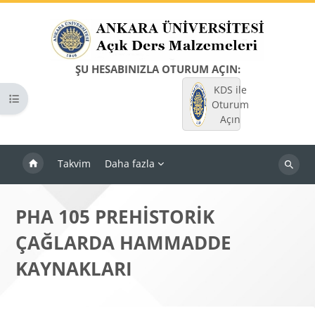
Ana içeriğe git
ŞU HESABINIZLA OTURUM AÇIN:
KDS ile
Kurs dizinini aç
Oturum
Açın
Takvim
Daha fazla
Dersleri
ara
PHA 105 PREHİSTORİK
ÇAĞLARDA HAMMADDE
KAYNAKLARI