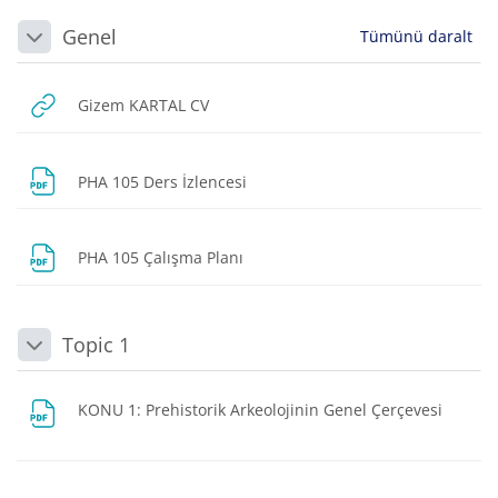
Bloklar
Bölüm anahatları
Genel
Tümünü daralt
Daralt
URL
Gizem KARTAL CV
Dosya
PHA 105 Ders İzlencesi
Dosya
PHA 105 Çalışma Planı
Topic 1
Daralt
Dosya
KONU 1: Prehistorik Arkeolojinin Genel Çerçevesi