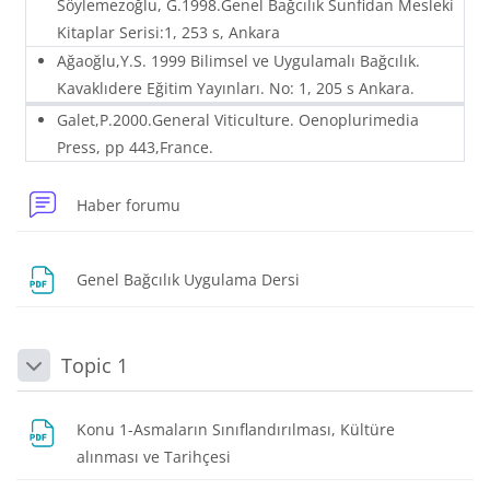
Söylemezoğlu, G.1998.Genel Bağcılık Sunfidan Mesleki
Kitaplar Serisi:1, 253 s, Ankara
Ağaoğlu,Y.S. 1999 Bilimsel ve Uygulamalı Bağcılık.
Kavaklıdere Eğitim Yayınları. No: 1, 205 s Ankara.
Galet,P.2000.General Viticulture. Oenoplurimedia
Press, pp 443,France.
Haber forumu
Dosya
Genel Bağcılık Uygulama Dersi
Topic 1
Daralt
Konu 1-Asmaların Sınıflandırılması, Kültüre
Dosya
alınması ve Tarihçesi