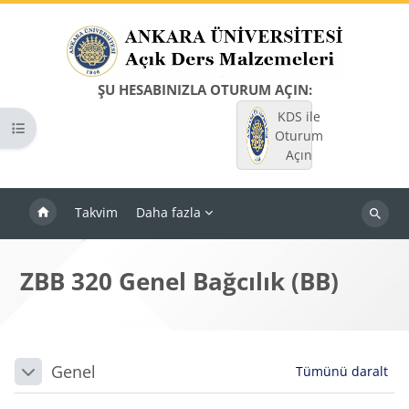
Ana içeriğe git
ŞU HESABINIZLA OTURUM AÇIN:
KDS ile
Kurs dizinini aç
Oturum
Açın
Takvim
Daha fazla
Dersleri
ara
ZBB 320 Genel Bağcılık (BB)
Bloklar
Bölüm anahatları
Genel
Tümünü daralt
Daralt