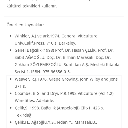
kültürel teknikleri kullanır.
Önerilen kaynaklar:
Winkler, A.J.ve ark.1974. General Viticulture.
Univ.Calif.Press, 710 s, Berkeley.
Genel Bağcılık (1998) Prof. Dr. Hasan ÇELİK, Prof. Dr.
Sabit AĞAOĞLU, Doç. Dr. Birhan Marasalı, Doç. Dr.
Gökhan SÖYLEMEZOĞLU. Sunfidan A.Ş. Mesleki Kitaplar
Serisi-1. ISBN: 975-96656-0-3.
Weaver, R.J.1976. Grepe Growing. John Wiley and Jons,
371 s.
Coombe, B.G. and Dryı, P.R.1992 Viticulture (Vol.1,2)
Winetitles, Adelaide.
Çelik,S. 1998. Bağcılık (Ampeloloji) Cilt-1. 426 s,
Tekirdağ
Çelik,H., Ağaoğlu,Y.S., Fidan Y., Marasalı,B.,