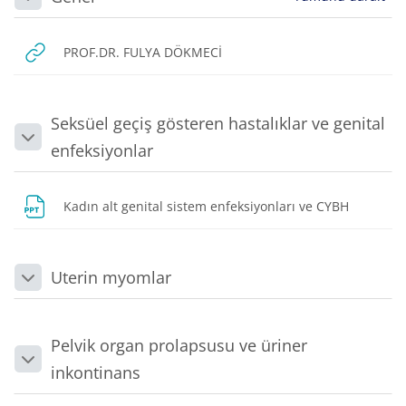
Daralt
URL
PROF.DR. FULYA DÖKMECİ
Seksüel geçiş gösteren hastalıklar ve genital
Daralt
enfeksiyonlar
Dosya
Kadın alt genital sistem enfeksiyonları ve CYBH
Uterin myomlar
Daralt
Pelvik organ prolapsusu ve üriner
Daralt
inkontinans