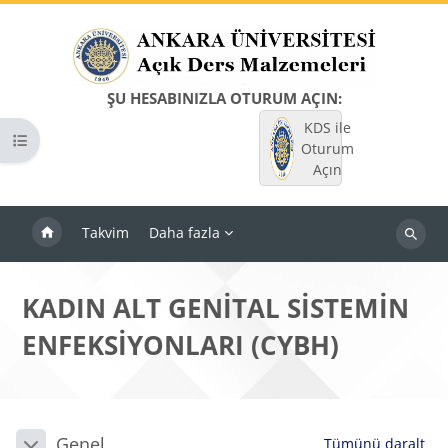
Ana içeriğe git
ŞU HESABINIZLA OTURUM AÇIN:
KDS ile
Kurs dizinini aç
Oturum
Açın
Takvim
Daha fazla
Dersleri
ara
KADIN ALT GENİTAL SİSTEMİN
ENFEKSİYONLARI (CYBH)
Bloklar
Bölüm anahatları
Genel
Tümünü daralt