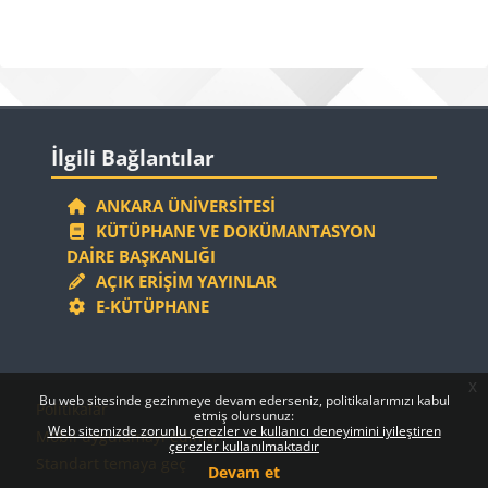
Bloklar
Bloklar
İlgili Bağlantılar 'yı atla
İlgili Bağlantılar
ANKARA ÜNIVERSITESI
KÜTÜPHANE VE DOKÜMANTASYON
DAIRE BAŞKANLIĞI
AÇIK ERIŞIM YAYINLAR
E-KÜTÜPHANE
x
Bloklar
Bloklar
Bu web sitesinde gezinmeye devam ederseniz, politikalarımızı kabul
Politikalar
etmiş olursunuz:
Web sitemizde zorunlu çerezler ve kullanıcı deneyimini iyileştiren
Mobil uygulamayı edinin
çerezler kullanılmaktadır
Standart temaya geç
Devam et