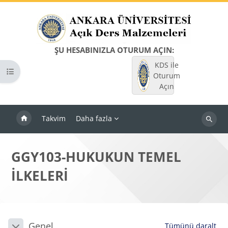
Ana içeriğe git
ŞU HESABINIZLA OTURUM AÇIN:
KDS ile
Kurs dizinini aç
Oturum
Açın
Takvim
Daha fazla
Dersleri
ara
GGY103-HUKUKUN TEMEL
İLKELERİ
Bloklar
Bölüm anahatları
Genel
Tümünü daralt