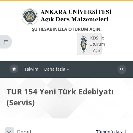
Ana içeriğe git
ŞU HESABINIZLA OTURUM AÇIN:
KDS ile
Kurs dizinini aç
Oturum
Açın
Takvim
Daha fazla
Dersleri
ara
TUR 154 Yeni Türk Edebiyatı
(Servis)
Bloklar
Bölüm anahatları
Genel
Tümünü daralt