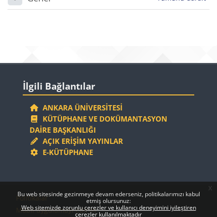
Daralt
Bloklar
Bloklar
İlgili Bağlantılar 'yı atla
İlgili Bağlantılar
ANKARA ÜNIVERSITESI
KÜTÜPHANE VE DOKÜMANTASYON
DAIRE BAŞKANLIĞI
AÇIK ERIŞIM YAYINLAR
E-KÜTÜPHANE
x
Bloklar
Bloklar
Bu web sitesinde gezinmeye devam ederseniz, politikalarımızı kabul
Politikalar
etmiş olursunuz:
Web sitemizde zorunlu çerezler ve kullanıcı deneyimini iyileştiren
Mobil uygulamayı edinin
çerezler kullanılmaktadır