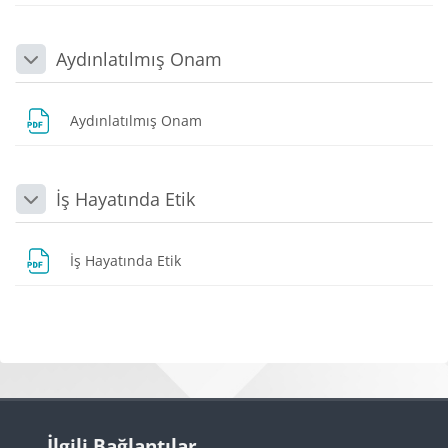
Aydınlatılmış Onam
Daralt
Dosya
Aydınlatılmış Onam
İş Hayatında Etik
Daralt
Dosya
İş Hayatında Etik
Bloklar
Bloklar
İlgili Bağlantılar 'yı atla
İlgili Bağlantılar