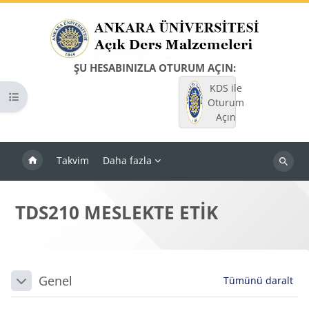
Ana içeriğe git
ŞU HESABINIZLA OTURUM AÇIN:
KDS ile
Kurs dizinini aç
Oturum
Açın
Takvim
Daha fazla
Dersleri
ara
TDS210 MESLEKTE ETİK
Bloklar
Bölüm anahatları
Genel
Tümünü daralt
Daralt