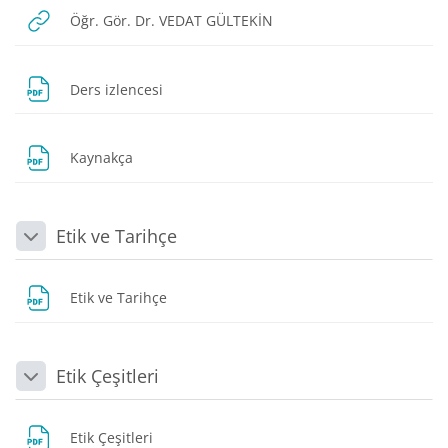
URL
Öğr. Gör. Dr. VEDAT GÜLTEKİN
Dosya
Ders izlencesi
Dosya
Kaynakça
Etik ve Tarihçe
Daralt
Dosya
Etik ve Tarihçe
Etik Çeşitleri
Daralt
Dosya
Etik Çeşitleri