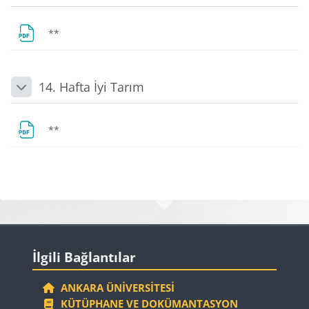
Dosya
**
14. Hafta İyi Tarım
Daralt
Dosya
**
Bloklar
Bloklar
İlgili Bağlantılar 'yı atla
İlgili Bağlantılar
ANKARA ÜNIVERSITESI
KÜTÜPHANE VE DOKÜMANTASYON