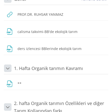
Daralt
URL
PROF.DR. RUHSAR YANMAZ
Dosya
calisma takvimi-BB'de ekolojik tarım
Dosya
ders izlencesi BBlerinde ekolojik tarım
1. Hafta Organik tarımın Kavramı
Daralt
Dosya
**
2. hafta Organik tarımın Özellikleri ve diğer
Daralt
Tarım Kollarından farkı