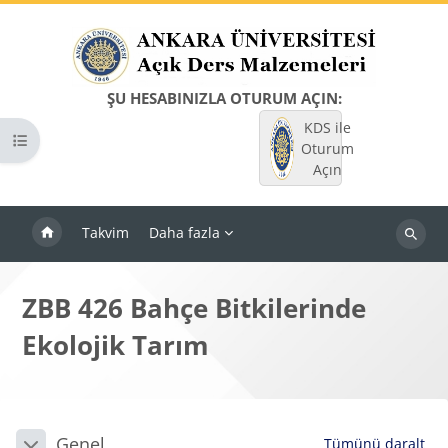
Ana içeriğe git
ŞU HESABINIZLA OTURUM AÇIN:
KDS ile
Kurs dizinini aç
Oturum
Açın
Takvim
Daha fazla
Dersleri
ara
ZBB 426 Bahçe Bitkilerinde
Ekolojik Tarım
Bloklar
Bölüm anahatları
Genel
Tümünü daralt