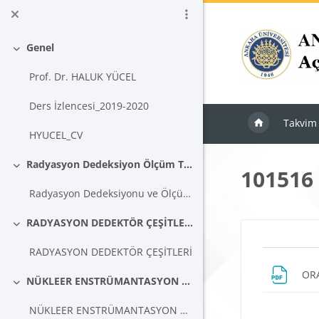
Ana içeriğe git
Genel
Daralt
Prof. Dr. HALUK YÜCEL
Ders İzlencesi_2019-2020
Takvim
HYUCEL_CV
Radyasyon Dedeksiyon Ölçüm Temelleri
101516
Daralt
Radyasyon Dedeksiyonu ve Ölçümünün Temelleri
RADYASYON DEDEKTÖR ÇEŞİTLERİ
Daralt
Blokla
Bölü
RADYASYON DEDEKTÖR ÇEŞİTLERİ
ORA
NÜKLEER ENSTRÜMANTASYON BİLEŞENLERİ
Daralt
NÜKLEER ENSTRÜMANTASYON BİLEŞENLERİ