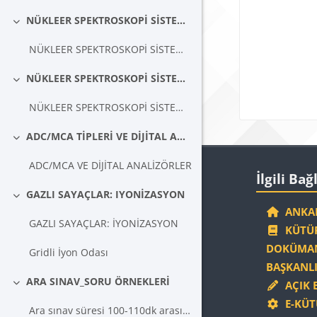
Blokla
NÜKLEER SPEKTROSKOPİ SİSTEMLERİ
Daralt
NÜKLEER SPEKTROSKOPİ SİSTEMLERİ
NÜKLEER SPEKTROSKOPİ SİSTEMLERİ 2:HVPS,YÜKSELTEÇ,AYIRICI,ADC,SAYICI/ZAMANLAYICI, TEK KANALLI ANALİZÖR
Daralt
NÜKLEER SPEKTROSKOPİ SİSTEMİ 2
ADC/MCA TİPLERİ VE DİJİTAL ANALİZÖRLER
Daralt
Blokla
ADC/MCA VE DİJİTAL ANALİZÖRLER
İlgili Bağlantıla
İlgili Bağ
GAZLI SAYAÇLAR: IYONİZASYON
Daralt
ANKAR
GAZLI SAYAÇLAR: İYONİZASYON
KÜTÜP
DOKÜMAN
Gridli İyon Odası
BAŞKANLI
ARA SINAV_SORU ÖRNEKLERİ
AÇIK 
Daralt
E-KÜT
Ara sınav süresi 100-110dk arasındadır. sınav...