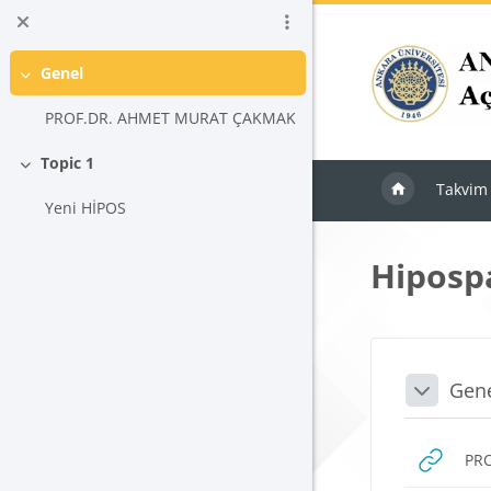
Ana içeriğe git
Genel
Daralt
PROF.DR. AHMET MURAT ÇAKMAK
Topic 1
Daralt
Takvim
Yeni HİPOS
Hiposp
Blokla
Bölü
Gen
Daralt
PR