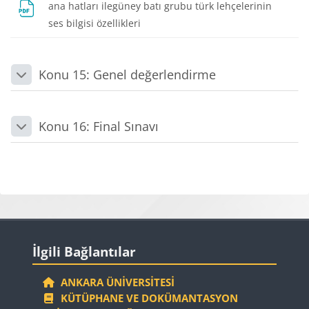
ana hatları ilegüney batı grubu türk lehçelerinin
Dosya
ses bilgisi özellikleri
Konu 15: Genel değerlendirme
Daralt
Konu 16: Final Sınavı
Daralt
Bloklar
Bloklar
İlgili Bağlantılar 'yı atla
İlgili Bağlantılar
ANKARA ÜNIVERSITESI
KÜTÜPHANE VE DOKÜMANTASYON