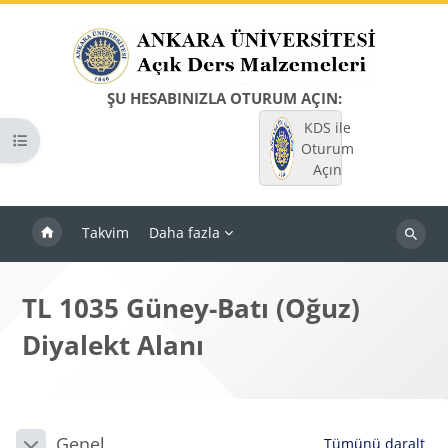
Ana içeriğe git
ŞU HESABINIZLA OTURUM AÇIN:
KDS ile
Kurs dizinini aç
Oturum
Açın
Takvim
Daha fazla
Dersleri
ara
TL 1035 Güney-Batı (Oğuz)
Diyalekt Alanı
Bloklar
Bölüm anahatları
Genel
Tümünü daralt