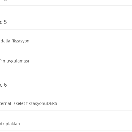
c 5
Dosya
dajla fikzasyon
Dosya
Pin uygulaması
c 6
Dosya
ternal iskelet fikzasyonuDERS
Dosya
ik plakları