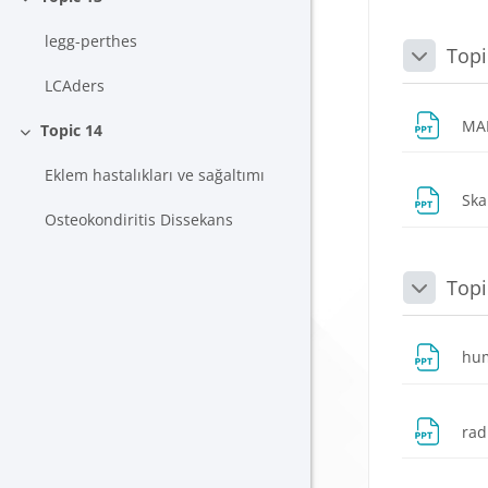
Daralt
legg-perthes
Topi
Daralt
LCAders
MA
Topic 14
Daralt
Eklem hastalıkları ve sağaltımı
Ska
Osteokondiritis Dissekans
Topi
Daralt
hum
rad