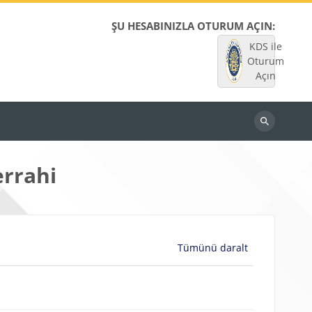
ŞU HESABINIZLA OTURUM AÇIN:
KDS ile
Oturum
Açın
Dersleri
ara
errahi
Tümünü daralt