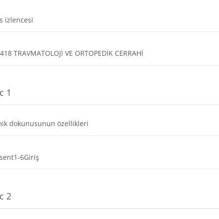
Dosya
s izlencesi
Dosya
T418 TRAVMATOLOJİ VE ORTOPEDİK CERRAHİ
c 1
Dosya
ik dokunusunun özellikleri
Dosya
sent1-6Giriş
c 2