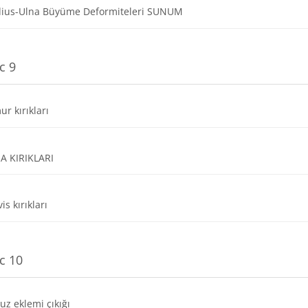
Dosya
ius-Ulna Büyüme Deformiteleri SUNUM
c 9
Dosya
ur kırıkları
Dosya
İA KIRIKLARI
Dosya
vis kırıkları
c 10
Dosya
z eklemi çıkığı