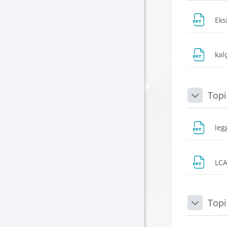
Eks
kal
Topi
Daralt
leg
LC
Topi
Daralt