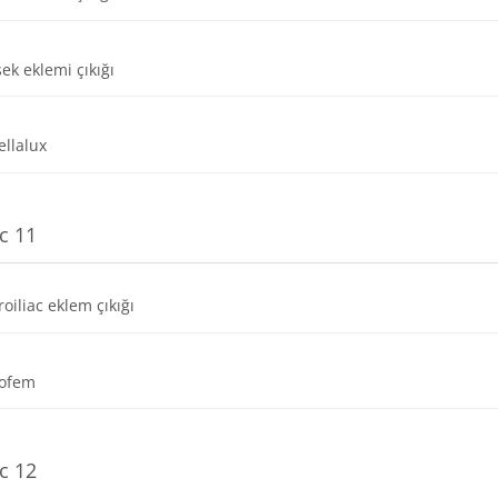
Dosya
sek eklemi çıkığı
Dosya
ellalux
c 11
Dosya
roiliac eklem çıkığı
Dosya
xofem
c 12