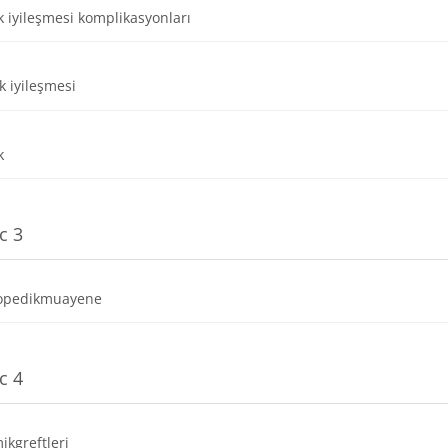
Dosya
ık iyileşmesi komplikasyonları
Dosya
ık iyileşmesi
Dosya
ık
c 3
Dosya
topedikmuayene
c 4
Dosya
ikgreftleri