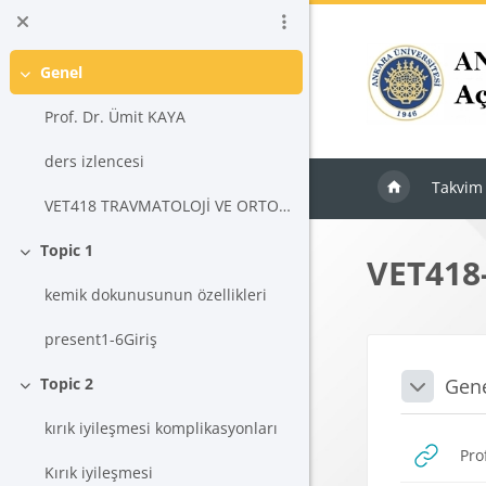
Ana içeriğe git
Genel
Daralt
Prof. Dr. Ümit KAYA
ders izlencesi
Takvim
VET418 TRAVMATOLOJİ VE ORTOPEDİK CERRAHİ
Topic 1
VET418-
Daralt
kemik dokunusunun özellikleri
present1-6Giriş
Blokla
Bölü
Gen
Topic 2
Daralt
Daralt
kırık iyileşmesi komplikasyonları
Pro
Kırık iyileşmesi