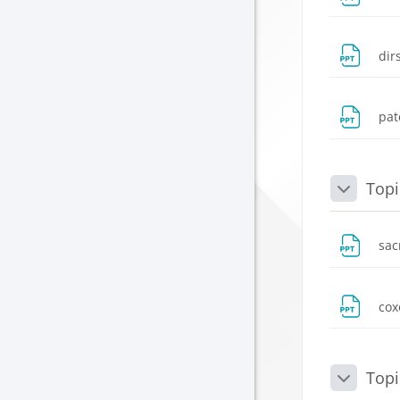
dir
pat
Topi
Daralt
sac
co
Topi
Daralt