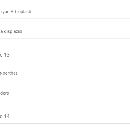
Dosya
izyon Artroplasti
Dosya
ça displazisi
c 13
Dosya
g-perthes
Dosya
Aders
c 14