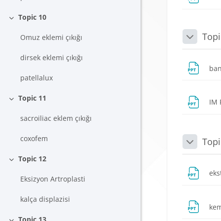
Topic 10
Daralt
Topi
Omuz eklemi çıkığı
Daralt
dirsek eklemi çıkığı
ban
patellalux
Topic 11
IM 
Daralt
sacroiliac eklem çıkığı
coxofem
Topi
Daralt
Topic 12
Daralt
eks
Eksizyon Artroplasti
kalça displazisi
kem
Topic 13