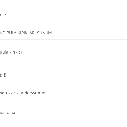
c 7
Dosya
NDIBULA KIRIKLARI-SUNUM
Dosya
pula kırıkları
c 8
Dosya
eruskırıklarıderssunum
Dosya
ius-ulna