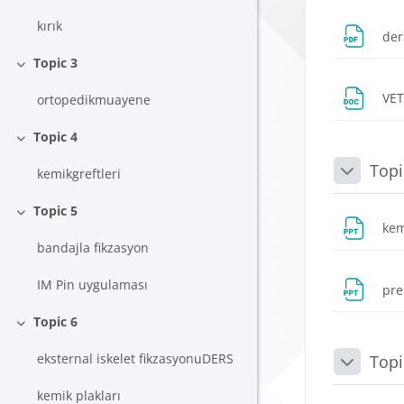
kırık
der
Topic 3
Daralt
VE
ortopedikmuayene
Topic 4
Daralt
Topi
kemikgreftleri
Daralt
Topic 5
Daralt
kem
bandajla fikzasyon
IM Pin uygulaması
pre
Topic 6
Daralt
eksternal iskelet fikzasyonuDERS
Topi
Daralt
kemik plakları