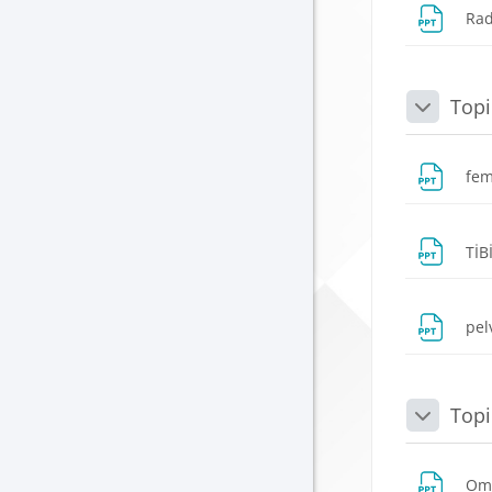
Rad
Topi
Daralt
fem
TİB
pel
Topi
Daralt
Omu