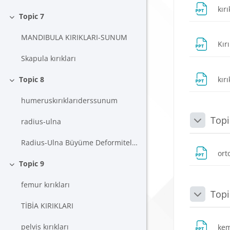
kır
Topic 7
Daralt
MANDIBULA KIRIKLARI-SUNUM
Kır
Skapula kırıkları
kır
Topic 8
Daralt
humeruskırıklarıderssunum
Topi
radius-ulna
Daralt
Radius-Ulna Büyüme Deformiteleri SUNUM
or
Topic 9
Daralt
femur kırıkları
Topi
Daralt
TİBİA KIRIKLARI
pelvis kırıkları
kem