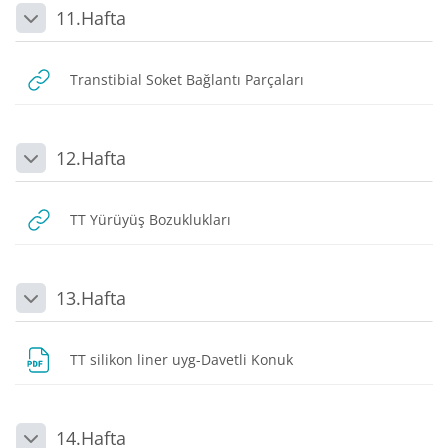
11.Hafta
Daralt
URL
Transtibial Soket Bağlantı Parçaları
12.Hafta
Daralt
URL
TT Yürüyüş Bozuklukları
13.Hafta
Daralt
Dosya
TT silikon liner uyg-Davetli Konuk
14.Hafta