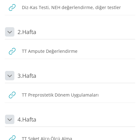
URL
Diz-Kas Testi, NEH değerlendirme, diğer testler
2.Hafta
Daralt
URL
TT Ampute Değerlendirme
3.Hafta
Daralt
URL
TT Preprostetik Dönem Uygulamaları
4.Hafta
Daralt
URL
TT Soket Alço Ölçü Alma