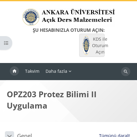
Ana içeriğe git
ŞU HESABINIZLA OTURUM AÇIN:
KDS ile
Kurs dizinini aç
Oturum
Açın
Takvim
Daha fazla
Dersleri
ara
OPZ203 Protez Bilimi II
Uygulama
Bloklar
Bölüm anahatları
Genel
Tümünü daralt