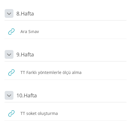
8.Hafta
Daralt
URL
Ara Sınav
9.Hafta
Daralt
URL
TT Farklı yöntemlerle ölçü alma
10.Hafta
Daralt
URL
TT soket oluşturma