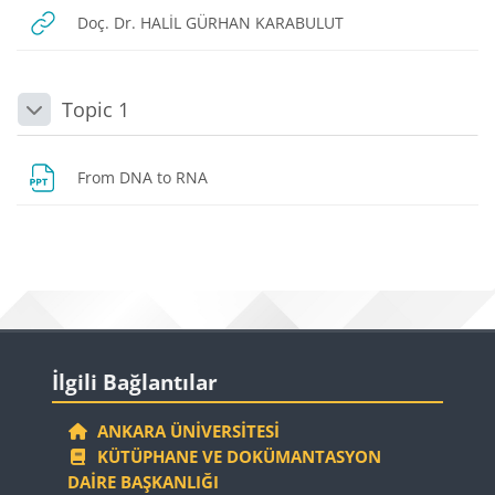
URL
Doç. Dr. HALİL GÜRHAN KARABULUT
Topic 1
Daralt
Dosya
From DNA to RNA
Bloklar
Bloklar
İlgili Bağlantılar 'yı atla
İlgili Bağlantılar
ANKARA ÜNIVERSITESI
KÜTÜPHANE VE DOKÜMANTASYON
DAIRE BAŞKANLIĞI