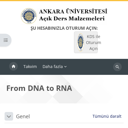
Ana içeriğe git
ŞU HESABINIZLA OTURUM AÇIN:
KDS ile
Kurs dizinini aç
Oturum
Açın
Takvim
Daha fazla
Dersleri
ara
From DNA to RNA
Bloklar
Bölüm anahatları
Genel
Tümünü daralt
Daralt