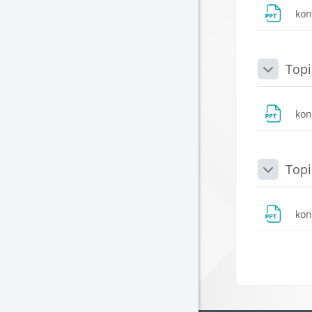
ko
Topi
Daralt
ko
Topi
Daralt
ko
Blokla