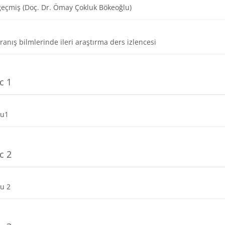
URL
eçmiş (Doç. Dr. Ömay Çokluk Bökeoğlu)
Dosya
ranış bilmlerinde ileri araştırma ders izlencesi
c 1
Dosya
nu1
c 2
Dosya
nu 2