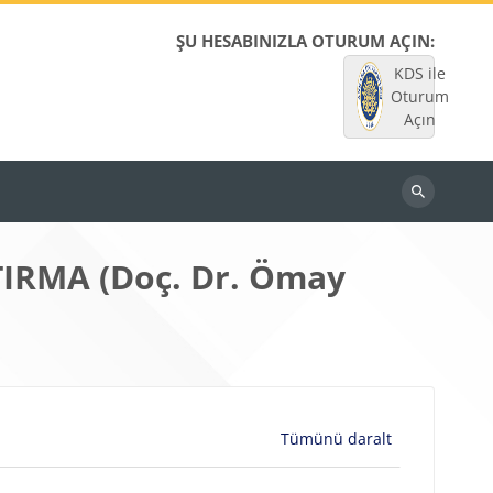
ŞU HESABINIZLA OTURUM AÇIN:
KDS ile
Oturum
Açın
Dersleri
ara
IRMA (Doç. Dr. Ömay
Tümünü daralt