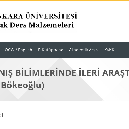
OCW / English
E-Kütüphane
Akademik Arşiv
KVKK
IŞ BİLİMLERİNDE İLERİ ARAŞT
 Bökeoğlu)
r
m anahatları
el