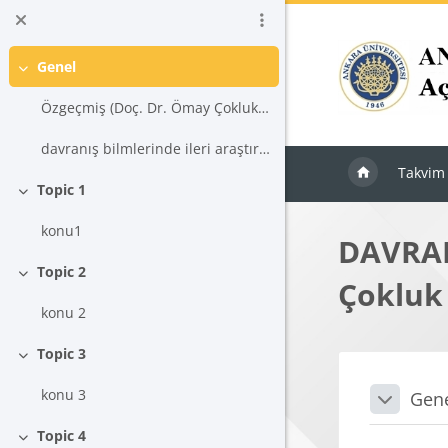
Ana içeriğe git
Genel
Daralt
Özgeçmiş (Doç. Dr. Ömay Çokluk Bökeoğlu)
davranış bilmlerinde ileri araştırma ders izlencesi
Takvim
Topic 1
Daralt
konu1
DAVRAN
Topic 2
Çokluk
Daralt
konu 2
Topic 3
Daralt
Blokla
Bölü
konu 3
Gen
Daralt
Topic 4
Daralt