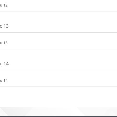
Dosya
nu 12
c 13
Dosya
nu 13
c 14
Dosya
nu 14
r