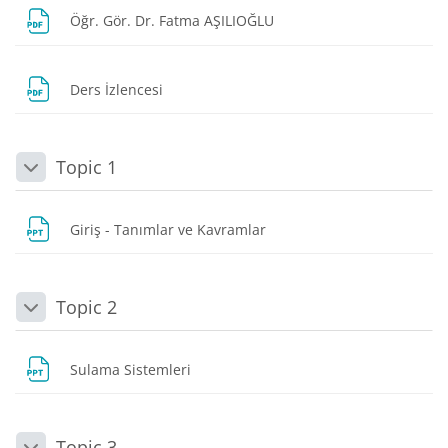
URL
Öğr. Gör. Dr. Fatma AŞILIOĞLU
Dosya
Ders İzlencesi
Topic 1
Daralt
Dosya
Giriş - Tanımlar ve Kavramlar
Topic 2
Daralt
Dosya
Sulama Sistemleri
Topic 3