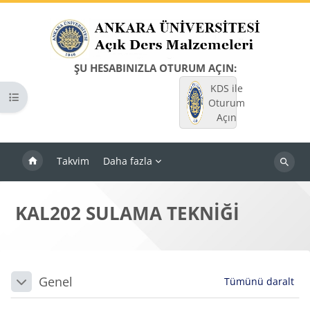
Ana içeriğe git
ŞU HESABINIZLA OTURUM AÇIN:
KDS ile
Kurs dizinini aç
Oturum
Açın
Takvim
Daha fazla
Dersleri
ara
KAL202 SULAMA TEKNİĞİ
Bloklar
Bölüm anahatları
Genel
Tümünü daralt
Daralt