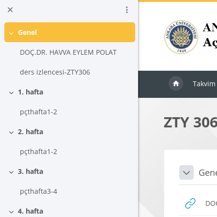
Ana içeriğe git
Genel
Daralt
DOÇ.DR. HAVVA EYLEM POLAT
ders izlencesi-ZTY306
Takvim
1. hafta
Daralt
pçthafta1-2
ZTY 30
2. hafta
Daralt
pçthafta1-2
Blokla
Bölü
Gen
3. hafta
Daralt
Daralt
pçthafta3-4
DOÇ
4. hafta
Daralt