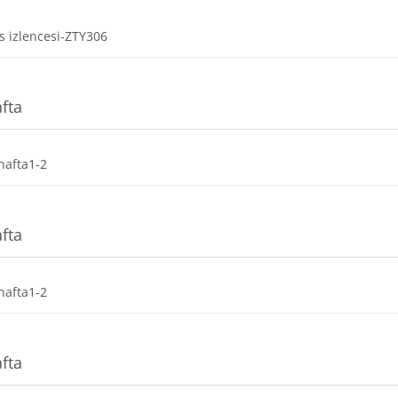
Dosya
s izlencesi-ZTY306
afta
Dosya
hafta1-2
afta
Dosya
hafta1-2
afta