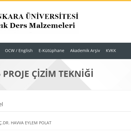
OCW / English
E-Kütüphane
Akademik Arşiv
KVKK
6 PROJE ÇİZİM TEKNİĞİ
r
m anahatları
el
URL
.DR. HAVVA EYLEM POLAT