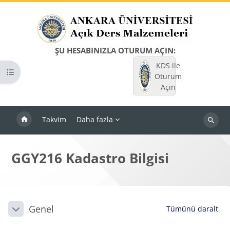
Ana içeriğe git
ŞU HESABINIZLA OTURUM AÇIN:
KDS ile
Kurs dizinini aç
Oturum
Açın
Takvim
Daha fazla
Dersleri
ara
GGY216 Kadastro Bilgisi
Bloklar
Bölüm anahatları
Genel
Tümünü daralt
Daralt