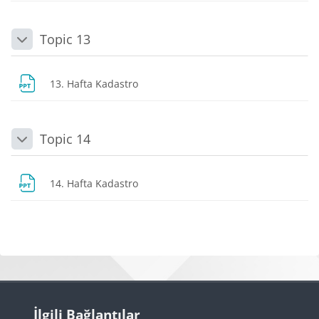
Topic 13
Daralt
Dosya
13. Hafta Kadastro
Topic 14
Daralt
Dosya
14. Hafta Kadastro
Bloklar
Bloklar
İlgili Bağlantılar 'yı atla
İlgili Bağlantılar