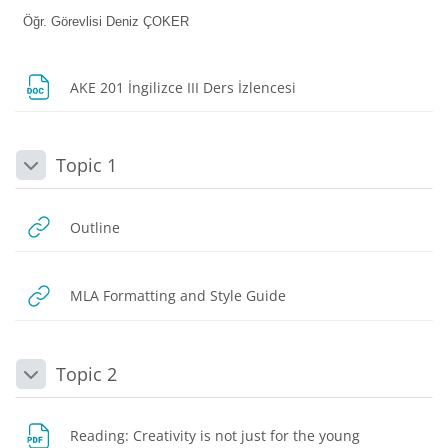
Öğr. Görevlisi Deniz ÇOKER
Dosya
AKE 201 İngilizce III Ders İzlencesi
Topic 1
Daralt
URL
Outline
URL
MLA Formatting and Style Guide
Topic 2
Daralt
Dosya
Reading: Creativity is not just for the young