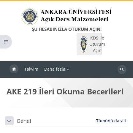
Ana içeriğe git
ŞU HESABINIZLA OTURUM AÇIN:
KDS ile
Kurs dizinini aç
Oturum
Açın
Takvim
Daha fazla
Dersleri
ara
AKE 219 İleri Okuma Becerileri
Bloklar
Bölüm anahatları
Genel
Tümünü daralt
Daralt