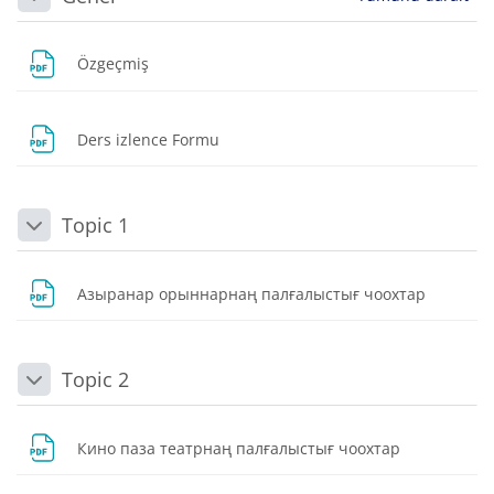
Daralt
Dosya
Özgeçmiş
Dosya
Ders izlence Formu
Topic 1
Daralt
Dosya
Азыранар орыннарнаң палғалыстығ чоохтар
Topic 2
Daralt
Dosya
Кино паза театрнаң палғалыстығ чоохтар