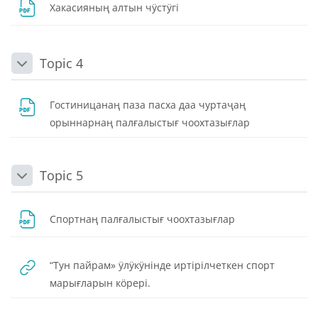
Dosya
Хакасияның алтын чӱстӱгi
Topic 4
Daralt
Гостиницанаң паза пасха даа чуртаҷаң
Dosya
орыннарнаң палғалыстығ чоохтазығлар
Topic 5
Daralt
Dosya
Спортнаң палғалыстығ чоохтазығлар
“Тун пайрам» ӱлӱкӱнінде иртірілчеткен спорт
URL
марығларын кӧрері.