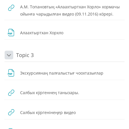
А.М. Топановтың «Алаахтыртхан Хорло» хормачы
URL
ойынға чарыдылған видео (09.11.2016) кӧрері.
Dosya
Алаахтыртхан Хорхло
Topic 3
Daralt
Dosya
Экскурсиянаң палғалыстығ чоохтазығлар
URL
Салбых кӱргеннеӊ танызары.
URL
Салбых кӱргенінеңер видео