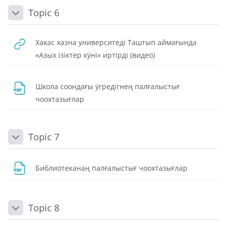
Topic 6
Daralt
Хакас хазна университеді Таштып аймағында
URL
«Азых ізіктер кӱні» иртірді (видео)
Школа соондағы ӱгредiгнең палғалыстығ
Dosya
чоохтазығлар
Topic 7
Daralt
Dosya
Библиотеканаң палғалыстығ чоохтазығлар
Topic 8
Daralt