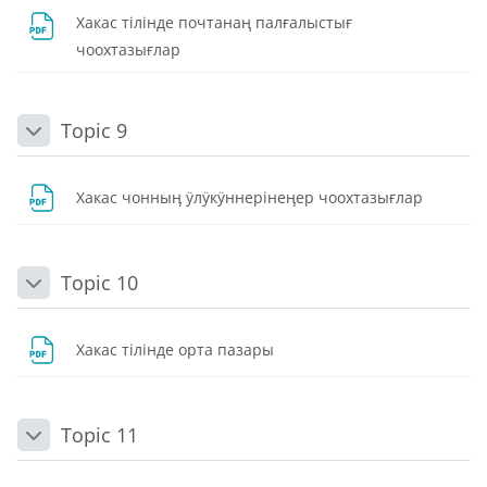
Хакас тілінде почтанаң палғалыстығ
Dosya
чоохтазығлар
Topic 9
Daralt
Dosya
Хакас чонныӊ ӱлӱкӱннерінеӊер чоохтазығлар
Topic 10
Daralt
Dosya
Хакас тілінде орта пазары
Topic 11
Daralt