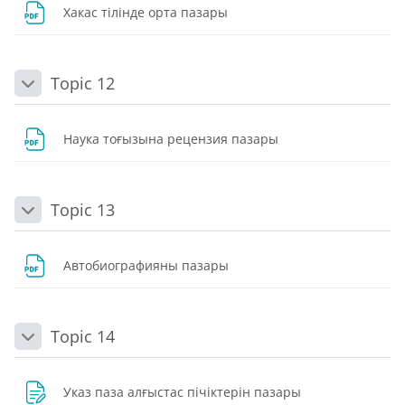
Dosya
Хакас тілінде орта пазары
Topic 12
Daralt
Dosya
Наука тоғызына рецензия пазары
Topic 13
Daralt
Dosya
Автобиографияны пазары
Topic 14
Daralt
Dosya
Указ паза алғыстас пічіктерін пазары