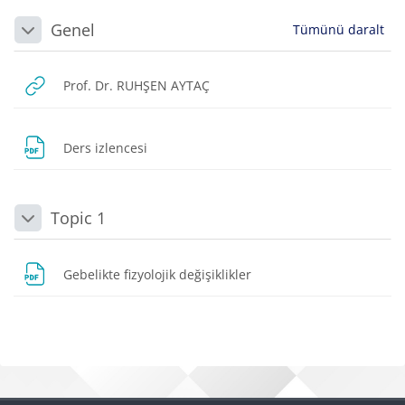
Bloklar
Bölüm anahatları
Genel
Tümünü daralt
Daralt
URL
Prof. Dr. RUHŞEN AYTAÇ
Dosya
Ders izlencesi
Topic 1
Daralt
Dosya
Gebelikte fizyolojik değişiklikler
Bloklar