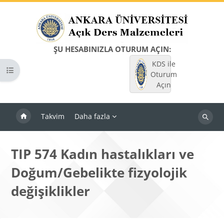
Ana içeriğe git
ŞU HESABINIZLA OTURUM AÇIN:
KDS ile
Kurs dizinini aç
Oturum
Açın
Takvim
Daha fazla
Dersleri
ara
TIP 574 Kadın hastalıkları ve
Doğum/Gebelikte fizyolojik
değişiklikler