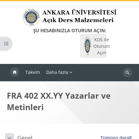
Ana içeriğe git
ŞU HESABINIZLA OTURUM AÇIN:
KDS ile
Kurs dizinini aç
Oturum
Açın
Takvim
Daha fazla
Dersleri
ara
FRA 402 XX.YY Yazarlar ve
Metinleri
Bloklar
Bölüm anahatları
Genel
Tümünü daralt