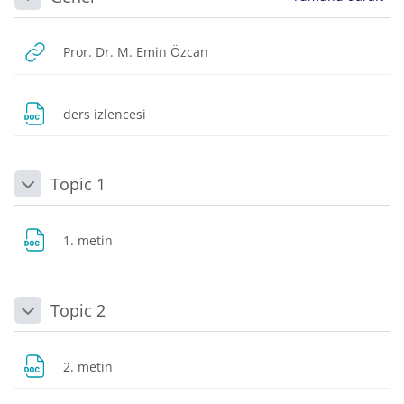
Daralt
URL
Pror. Dr. M. Emin Özcan
Dosya
ders izlencesi
Topic 1
Daralt
Dosya
1. metin
Topic 2
Daralt
Dosya
2. metin