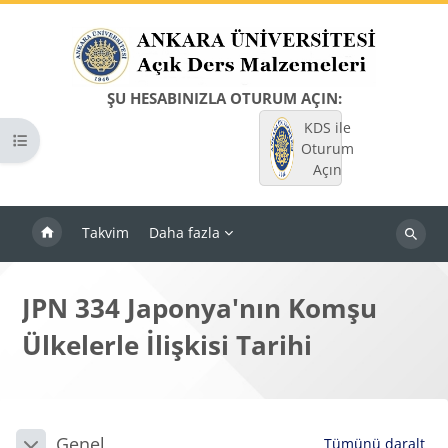
Ana içeriğe git
ŞU HESABINIZLA OTURUM AÇIN:
KDS ile
Kurs dizinini aç
Oturum
Açın
Takvim
Daha fazla
Dersleri
ara
JPN 334 Japonya'nın Komşu
Ülkelerle İlişkisi Tarihi
Bloklar
Bölüm anahatları
Genel
Tümünü daralt