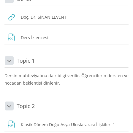
Daralt
URL
Doç. Dr. SİNAN LEVENT
Dosya
Ders İzlencesi
Topic 1
Daralt
Dersin muhteviyatına dair bilgi verilir. Öğrencilerin dersten ve
hocadan beklentisi dinlenir.
Topic 2
Daralt
URL
Klasik Dönem Doğu Asya Uluslararası İlişkileri 1