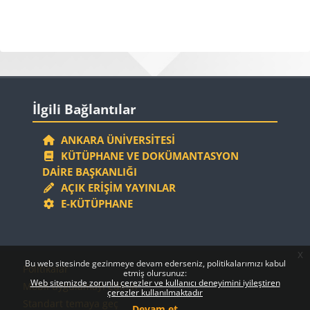
Bloklar
Bloklar
İlgili Bağlantılar 'yı atla
İlgili Bağlantılar
ANKARA ÜNIVERSITESI
KÜTÜPHANE VE DOKÜMANTASYON
DAIRE BAŞKANLIĞI
AÇIK ERIŞIM YAYINLAR
E-KÜTÜPHANE
x
Bloklar
Bloklar
Bu web sitesinde gezinmeye devam ederseniz, politikalarımızı kabul
Politikalar
etmiş olursunuz:
Web sitemizde zorunlu çerezler ve kullanıcı deneyimini iyileştiren
Mobil uygulamayı edinin
çerezler kullanılmaktadır
Standart temaya geç
Devam et