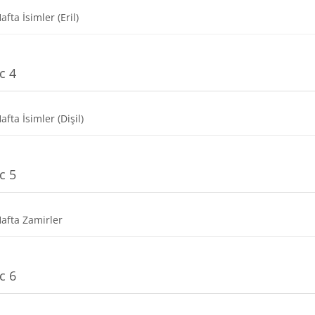
Dosya
Hafta İsimler (Eril)
c 4
Dosya
Hafta İsimler (Dişil)
c 5
Dosya
Hafta Zamirler
c 6