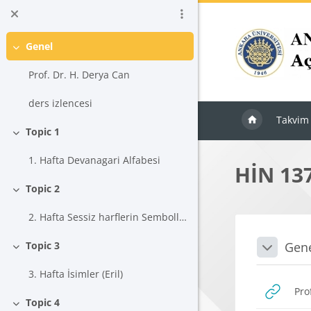
Ana içeriğe git
Genel
Daralt
Prof. Dr. H. Derya Can
ders izlencesi
Takvim
Topic 1
Daralt
1. Hafta Devanagari Alfabesi
HİN 13
Topic 2
Daralt
2. Hafta Sessiz harflerin Sembollerle Kullanımı
Blokla
Bölü
Gen
Topic 3
Daralt
Daralt
3. Hafta İsimler (Eril)
Pro
Topic 4
Daralt