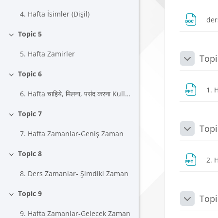
4. Hafta İsimler (Dişil)
der
Topic 5
Daralt
5. Hafta Zamirler
Topi
Daralt
Topic 6
Daralt
1. 
6. Hafta चाहिये, मिलना, पसंद करना Kullanımları
Topic 7
Daralt
Topi
Daralt
7. Hafta Zamanlar-Geniş Zaman
Topic 8
Daralt
2. 
8. Ders Zamanlar- Şimdiki Zaman
Topic 9
Topi
Daralt
Daralt
9. Hafta Zamanlar-Gelecek Zaman