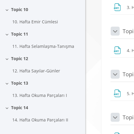
3. 
Topic 10
Daralt
10. Hafta Emir Cümlesi
Topi
Daralt
Topic 11
Daralt
11. Hafta Selamlaşma-Tanışma
4. 
Topic 12
Daralt
12. Hafta Sayılar-Günler
Topi
Daralt
Topic 13
Daralt
5. 
13. Hafta Okuma Parçaları I
Topic 14
Daralt
Topi
14. Hafta Okuma Parçaları II
Daralt