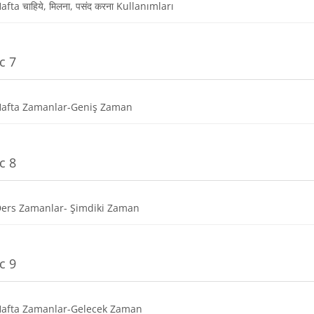
Dosya
afta चाहिये, मिलना, पसंद करना Kullanımları
c 7
Dosya
Hafta Zamanlar-Geniş Zaman
c 8
Dosya
Ders Zamanlar- Şimdiki Zaman
c 9
Dosya
Hafta Zamanlar-Gelecek Zaman