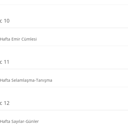
c 10
Dosya
 Hafta Emir Cümlesi
c 11
Dosya
 Hafta Selamlaşma-Tanışma
c 12
Dosya
 Hafta Sayılar-Günler