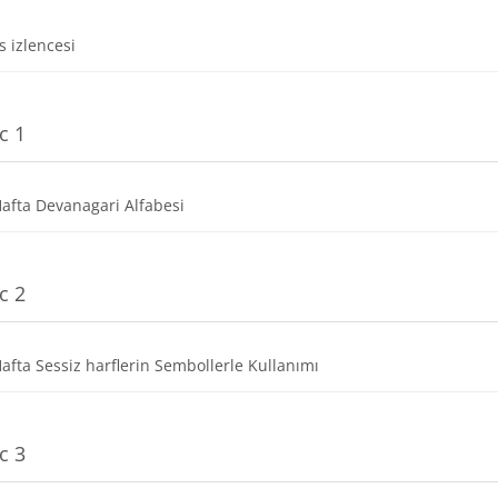
Dosya
s izlencesi
c 1
Dosya
Hafta Devanagari Alfabesi
c 2
Dosya
Hafta Sessiz harflerin Sembollerle Kullanımı
c 3