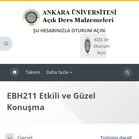
Ana içeriğe git
ŞU HESABINIZLA OTURUM AÇIN:
KDS ile
Kurs dizinini aç
Oturum
Açın
Takvim
Daha fazla
Dersleri
ara
EBH211 Etkili ve Güzel
Konuşma
Bloklar
Bölüm anahatları
Genel
Tümünü daralt