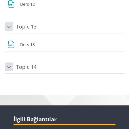
Dosya
Ders 12
Topic 13
Daralt
Dosya
Ders 13
Topic 14
Daralt
Bloklar
Bloklar
İlgili Bağlantılar 'yı atla
İlgili Bağlantılar