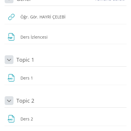
Daralt
URL
Öğr. Gör. HAYRİ ÇELEBİ
Dosya
Ders İzlencesi
Topic 1
Daralt
Dosya
Ders 1
Topic 2
Daralt
Dosya
Ders 2