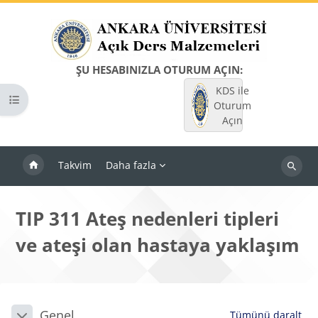
Ana içeriğe git
ŞU HESABINIZLA OTURUM AÇIN:
KDS ile
Kurs dizinini aç
Oturum
Açın
Takvim
Daha fazla
Dersleri
ara
TIP 311 Ateş nedenleri tipleri
ve ateşi olan hastaya yaklaşım
Bloklar
Bölüm anahatları
Genel
Tümünü daralt