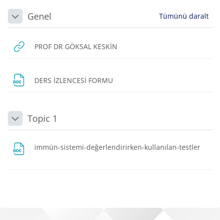
Bloklar
Bölüm anahatları
Genel
Tümünü daralt
Daralt
URL
PROF DR GÖKSAL KESKİN
Dosya
DERS İZLENCESİ FORMU
Topic 1
Daralt
Dosya
immün-sistemi-değerlendirirken-kullanılan-testler
Bloklar