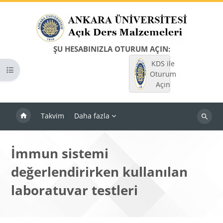
Ana içeriğe git
ŞU HESABINIZLA OTURUM AÇIN:
KDS ile
Kurs dizinini aç
Oturum
Açın
Takvim
Daha fazla
Dersleri
ara
İmmun sistemi
değerlendirirken kullanılan
laboratuvar testleri