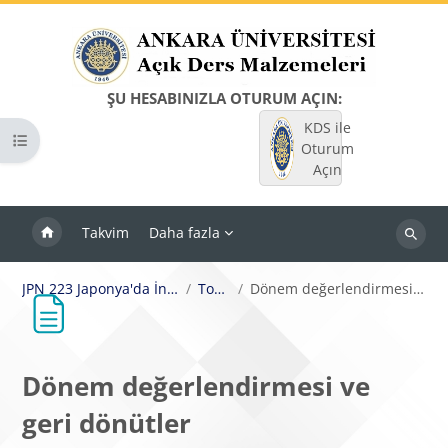
Ana içeriğe git
ŞU HESABINIZLA OTURUM AÇIN:
KDS ile
Kurs dizinini aç
Oturum
Açın
Takvim
Daha fazla
Dersleri
ara
JPN 223 Japonya'da İnanç ve Siyaset
Topic 14
Dönem değerlendirmesi ve geri dönütler
Dönem değerlendirmesi ve
geri dönütler