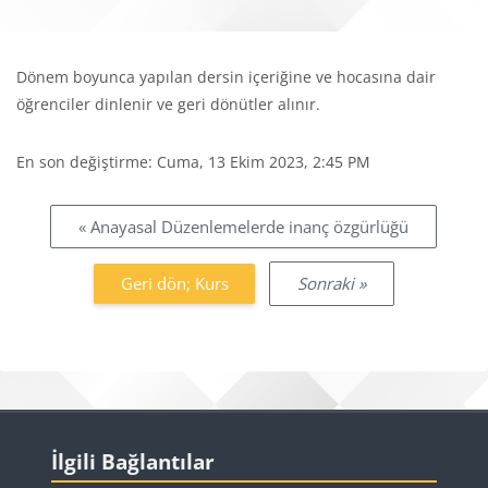
Bloklar
Tamamlama Gereklilikleri
Dönem boyunca yapılan dersin içeriğine ve hocasına dair
öğrenciler dinlenir ve geri dönütler alınır.
En son değiştirme: Cuma, 13 Ekim 2023, 2:45 PM
Bloklar
« Anayasal Düzenlemelerde inanç özgürlüğü
Geri dön; Kurs
Sonraki »
Bloklar
İlgili Bağlantılar 'yı atla
İlgili Bağlantılar