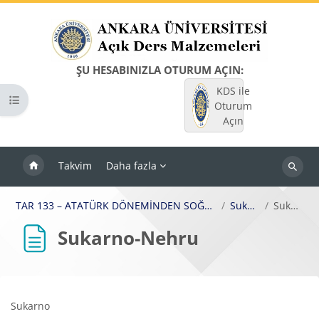
Ana içeriğe git
ŞU HESABINIZLA OTURUM AÇIN:
KDS ile
Kurs dizinini aç
Oturum
Açın
Takvim
Daha fazla
Dersleri
ara
TAR 133 – ATATÜRK DÖNEMİNDEN SOĞUK SAVAŞA TÜRK VE DÜNYA LİDERLERİ (1923-1990)
Sukarno-Nehru
Sukarno-Nehru
Sukarno-Nehru
Bloklar
Tamamlama Gereklilikleri
Sukarno