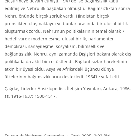
eleştirmeye devam etmişti. 1947’de ise bağımsızlık kabul
edilmiş ve Nehru ilk başbakan olmuştu. Bağımsızlıktan sonra
Nehru önünde birçok zorluk vardı. Hindistan birçok
prenslikten oluşmaktaydı ve bunlar arasında bir ulusal birlik
oluşturmak zordu. Nehru’nun politikalarının temel olarak 7
hedefi vardı: modernleşme, ulusal birlik, parlamenter
demokrasi, sanayileşme, sosyalizm, bilimsellik ve
bağlantısızlık. Nehru, aynı zamanda Dışişleri bakanı olarak dış
politikada da aktif bir rol üstlendi. Bağlantısızlar hareketinin
etkin bir üyesi oldu. Asya ve Afrika’daki üçüncü dünya
ülkelerinin bağımsızlıklarını destekledi. 1964’te vefat etti.
Çağdaş Liderler Ansiklopedisi, İletişim Yayınları, Ankara, 1986,
ss. 1916-1937; 1500-1517.
En son değiştirme: Çarşamba, 1 Ocak 2025, 2:02 PM