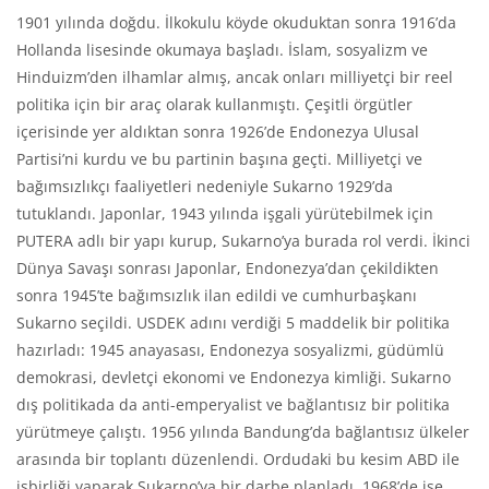
1901 yılında doğdu. İlkokulu köyde okuduktan sonra 1916’da
Hollanda lisesinde okumaya başladı. İslam, sosyalizm ve
Hinduizm’den ilhamlar almış, ancak onları milliyetçi bir reel
politika için bir araç olarak kullanmıştı. Çeşitli örgütler
içerisinde yer aldıktan sonra 1926’de Endonezya Ulusal
Partisi’ni kurdu ve bu partinin başına geçti. Milliyetçi ve
bağımsızlıkçı faaliyetleri nedeniyle Sukarno 1929’da
tutuklandı. Japonlar, 1943 yılında işgali yürütebilmek için
PUTERA adlı bir yapı kurup, Sukarno’ya burada rol verdi. İkinci
Dünya Savaşı sonrası Japonlar, Endonezya’dan çekildikten
sonra 1945’te bağımsızlık ilan edildi ve cumhurbaşkanı
Sukarno seçildi. USDEK adını verdiği 5 maddelik bir politika
hazırladı: 1945 anayasası, Endonezya sosyalizmi, güdümlü
demokrasi, devletçi ekonomi ve Endonezya kimliği. Sukarno
dış politikada da anti-emperyalist ve bağlantısız bir politika
yürütmeye çalıştı. 1956 yılında Bandung’da bağlantısız ülkeler
arasında bir toplantı düzenlendi. Ordudaki bu kesim ABD ile
işbirliği yaparak Sukarno’ya bir darbe planladı. 1968’de ise