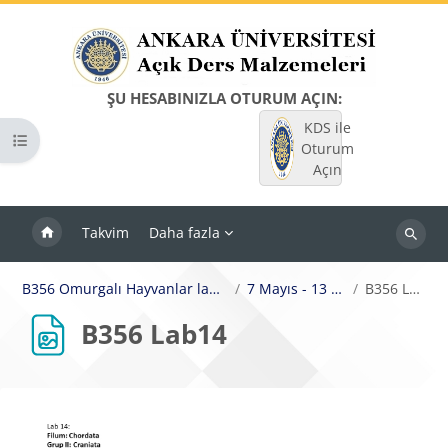
Ana içeriğe git
ŞU HESABINIZLA OTURUM AÇIN:
KDS ile
Kurs dizinini aç
Oturum
Açın
Takvim
Daha fazla
Dersleri
ara
B356 Omurgalı Hayvanlar laboratuarı
7 Mayıs - 13 Mayıs
B356 Lab14
B356 Lab14
Tamamlama Gereklilikleri