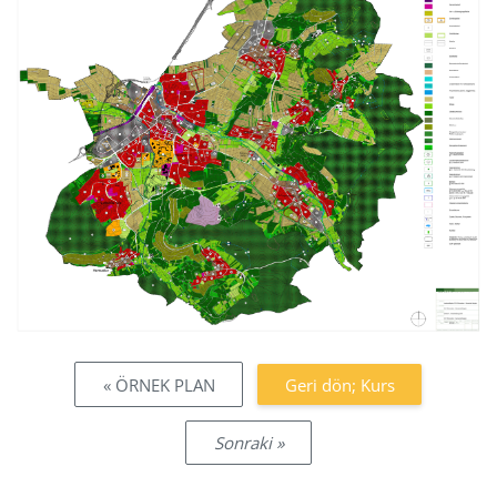
« ÖRNEK PLAN
Geri dön; Kurs
Sonraki »