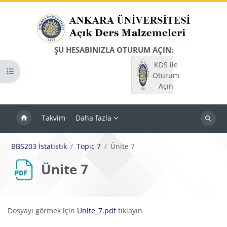
Ana içeriğe git
ŞU HESABINIZLA OTURUM AÇIN:
KDS ile
Kurs dizinini aç
Oturum
Açın
Takvim
Daha fazla
Dersleri
ara
BBS203 İstatistik
Topic 7
Ünite 7
Ünite 7
Tamamlama Gereklilikleri
Dosyayı görmek için
Unite_7.pdf
tıklayın