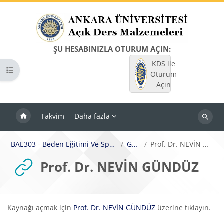
Ana içeriğe git
ŞU HESABINIZLA OTURUM AÇIN:
KDS ile
Kurs dizinini aç
Oturum
Açın
Takvim
Daha fazla
Dersleri
ara
BAE303 - Beden Eğitimi Ve Spor Öğretimi
Genel
Prof. Dr. NEVİN GÜNDÜZ
Prof. Dr. NEVİN GÜNDÜZ
Tamamlama Gereklilikleri
Kaynağı açmak için
Prof. Dr. NEVİN GÜNDÜZ
üzerine tıklayın.