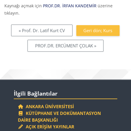
Tamamlama Gereklilikleri
Kaynağı açmak için
PROF.DR. İRFAN KANDEMİR
üzerine
tıklayın.
« Prof. Dr. Latif Kurt CV
Geri dön; Kurs
PROF.DR. ERCÜMENT ÇOLAK »
Bloklar
İlgili Bağlantılar 'yı atla
İlgili Bağlantılar
ANKARA ÜNIVERSITESI
KÜTÜPHANE VE DOKÜMANTASYON
DAIRE BAŞKANLIĞI
AÇIK ERIŞIM YAYINLAR