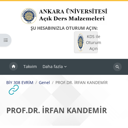
Ana içeriğe git
ŞU HESABINIZLA OTURUM AÇIN:
KDS ile
Kurs dizinini aç
Oturum
Açın
Takvim
Daha fazla
Dersleri
ara
BİY 308 EVRİM
Genel
PROF.DR. İRFAN KANDEMİR
PROF.DR. İRFAN KANDEMİR