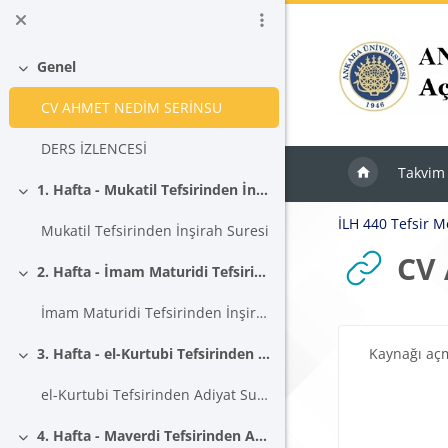
Ana içeriğe git
Genel
Daralt
CV AHMET NEDİM SERİNSU
DERS İZLENCESİ
Takvim
1. Hafta - Mukatil Tefsirinden İnşirah Suresi
Daralt
İLH 440 Tefsir M
Mukatil Tefsirinden İnşirah Suresi
CV
2. Hafta - İmam Maturidi Tefsirinden İnşirah Suresi
Daralt
İmam Maturidi Tefsirinden İnşirah Suresi
Tamamlama Ger
Kaynağı aç
3. Hafta - el-Kurtubi Tefsirinden Adiyat Suresi
Daralt
el-Kurtubi Tefsirinden Adiyat Suresi
4. Hafta - Maverdi Tefsirinden Adiyat Suresi
Daralt