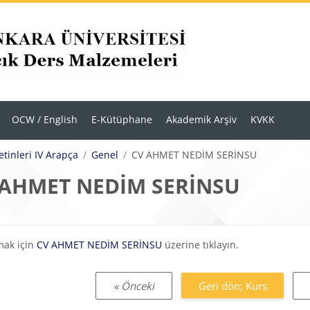
OCW / English
E-Kütüphane
Akademik Arşiv
KVKK
etinleri IV Arapça
Genel
CV AHMET NEDİM SERİNSU
 AHMET NEDİM SERİNSU
eklilikleri
mak için
CV AHMET NEDİM SERİNSU
üzerine tıklayın.
« Önceki
Geri dön; Kurs