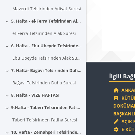
Maverdi Tefsirinden Adiyat Suresi
5. Hafta - el-Ferra Tefsirinden Alak Suresi
Daralt
el-Ferra Tefsirinden Alak Suresi
6. Hafta - Ebu Ubeyde Tefsirinden Alak Suresi
Daralt
Ebu Ubeyde Tefsirinden Alak Suresi
Blokla
7. Hafta- Bağavi Tefsirinden Duha Suresi
İlgili Bağlantıla
Daralt
İlgili Bağ
Bağavi Tefsirinden Duha Suresi
ANKAR
8. Hafta - VİZE HAFTASI
KÜTÜP
Daralt
DOKÜMAN
9.Hafta - Taberi Tefsirinden Fatiha Suresi
Daralt
BAŞKANLI
Taberi Tefsirinden Fatiha Suresi
AÇIK 
E-KÜT
10. Hafta - Zemahşeri Tefsirinden Kevser Suresi