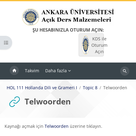
Ana içeriğe git
ŞU HESABINIZLA OTURUM AÇIN:
KDS ile
Kurs dizinini aç
Oturum
Açın
Takvim
Daha fazla
Dersleri
ara
HOL 111 Hollanda Dili ve Grameri I
Topic 8
Telwoorden
Telwoorden
Tamamlama Gereklilikleri
Kaynağı açmak için
Telwoorden
üzerine tıklayın.