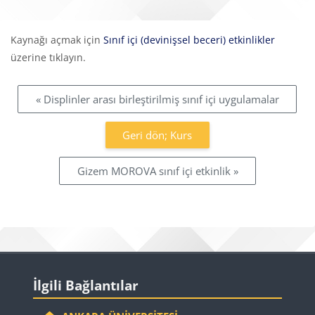
Tamamlama Gereklilikleri
Kaynağı açmak için
Sınıf içi (devinişsel beceri) etkinlikler
üzerine tıklayın.
« Displinler arası birleştirilmiş sınıf içi uygulamalar
Geri dön; Kurs
Gizem MOROVA sınıf içi etkinlik »
Bloklar
İlgili Bağlantılar 'yı atla
İlgili Bağlantılar