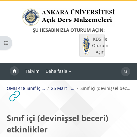
Ana içeriğe git
ŞU HESABINIZLA OTURUM AÇIN:
KDS ile
Kurs dizinini aç
Oturum
Açın
Takvim
Daha fazla
Dersleri
ara
ÖMB 418 Sınıf İçi Etkinlikler
25 Mart - 31 Mart
Sınıf içi (devinişsel beceri) etkinlikler
Sınıf içi (devinişsel beceri)
etkinlikler