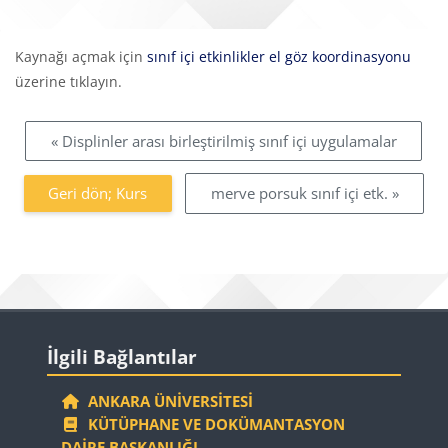
Tamamlama Gereklilikleri
Kaynağı açmak için
sınıf içi etkinlikler el göz koordinasyonu
üzerine tıklayın.
« Displinler arası birleştirilmiş sınıf içi uygulamalar
Geri dön; Kurs
merve porsuk sınıf içi etk. »
Bloklar
İlgili Bağlantılar 'yı atla
İlgili Bağlantılar
ANKARA ÜNIVERSITESI
KÜTÜPHANE VE DOKÜMANTASYON
DAIRE BAŞKANLIĞI