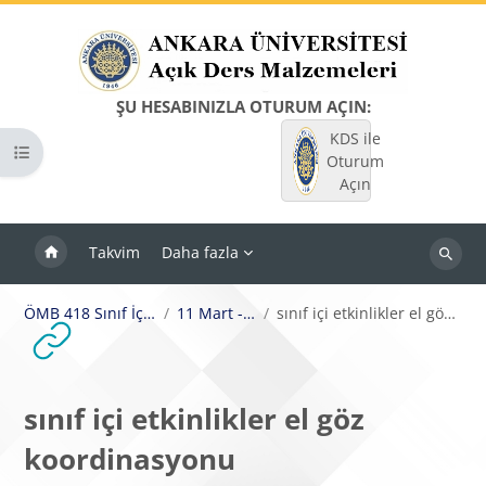
Ana içeriğe git
ŞU HESABINIZLA OTURUM AÇIN:
KDS ile
Kurs dizinini aç
Oturum
Açın
Takvim
Daha fazla
Dersleri
ara
ÖMB 418 Sınıf İçi Etkinlikler
11 Mart - 17 Mart
sınıf içi etkinlikler el göz koordinasyonu
sınıf içi etkinlikler el göz
koordinasyonu