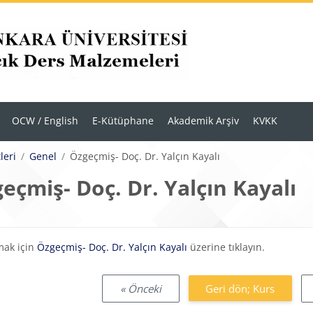
OCW / English
E-Kütüphane
Akademik Arşiv
KVKK
leri
Genel
Özgeçmiş- Doç. Dr. Yalçın Kayalı
eçmiş- Doç. Dr. Yalçın Kayalı
eklilikleri
mak için
Özgeçmiş- Doç. Dr. Yalçın Kayalı
üzerine tıklayın.
« Önceki
Geri dön; Kurs