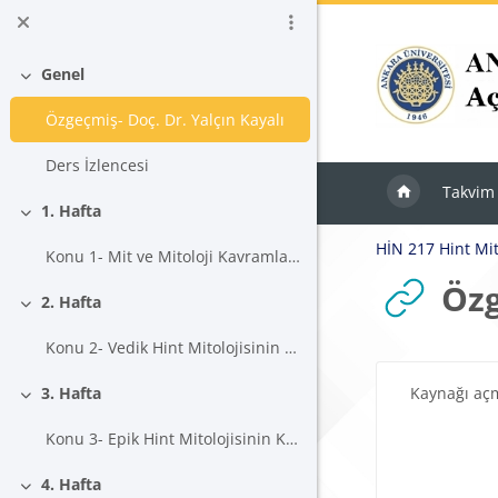
Ana içeriğe git
Genel
Daralt
Özgeçmiş- Doç. Dr. Yalçın Kayalı
Ders İzlencesi
Takvim
1. Hafta
Daralt
HİN 217 Hint Mit
Konu 1- Mit ve Mitoloji Kavramları Üzerine
Özg
2. Hafta
Daralt
Konu 2- Vedik Hint Mitolojisinin Kaynakları
Tamamlama Ger
Kaynağı aç
3. Hafta
Daralt
Konu 3- Epik Hint Mitolojisinin Kaynakları
4. Hafta
Daralt