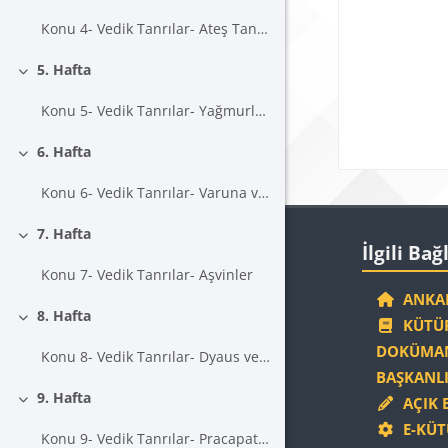
Konu 4- Vedik Tanrılar- Ateş Tanrısı Agni
5. Hafta
Daralt
Konu 5- Vedik Tanrılar- Yağmurlu Şimşek Tanrısı İndra
6. Hafta
Daralt
Konu 6- Vedik Tanrılar- Varuna ve Soma
Blokla
7. Hafta
İlgili Bağlantıla
Daralt
İlgili Bağ
Konu 7- Vedik Tanrılar- Aşvinler
ANKAR
8. Hafta
KÜTÜP
Daralt
DOKÜMAN
Konu 8- Vedik Tanrılar- Dyaus ve Marutlar
BAŞKANLI
9. Hafta
AÇIK 
Daralt
E-KÜT
Konu 9- Vedik Tanrılar- Pracapati ve Prithivi