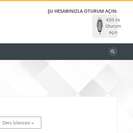
ŞU HESABINIZLA OTURUM AÇIN:
KDS ile
Oturum
Açın
Dersleri
ara
Ders İzlencesi »