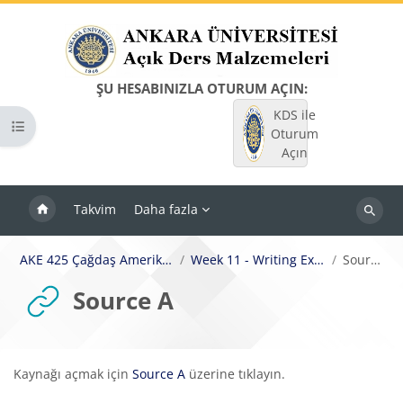
Ana içeriğe git
ŞU HESABINIZLA OTURUM AÇIN:
KDS ile
Kurs dizinini aç
Oturum
Açın
Takvim
Daha fazla
Dersleri
ara
AKE 425 Çağdaş Amerikan Şiiri I
Week 11 - Writing Exercise 3
Source A
Source A
Tamamlama Gereklilikleri
Kaynağı açmak için
Source A
üzerine tıklayın.