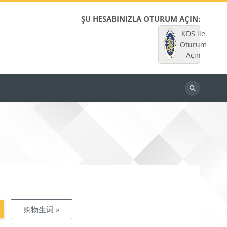
ŞU HESABINIZLA OTURUM AÇIN:
KDS ile
Oturum
Açın
Dersleri
ara
购物生词 »