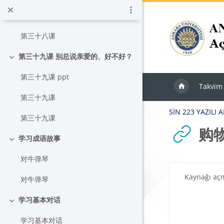
Daralt
Ana içeriğe git
语法
第三十八课
第三十九课 别总说亲爱的、好不好？
Daralt
第三十九课 ppt
Takvim
第三十九课
SİN 223 YAZILI 
第三十九课
购
学习成语故事
Daralt
对牛弹琴
Tamamlama Ger
Kaynağı aç
对牛弹琴
学习基本对话
Daralt
学习基本对话