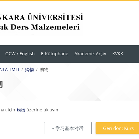
OCW / English
E-Kütüphane
Akademik Arşiv
KVKK
ANLATIMI I
购物
购物
物
eklilikleri
mak için
购物
üzerine tıklayın.
« 学习基本对话
Geri dön; Kurs